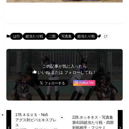
は行
総当たり戦
二部
写真集
総当たり戦
び
この記事が気に入ったら
いいね または フォローしてね！
Follow Me
178.ＡＧＵＳ・No5
228.ホッキキス・写真集
アグス対ビバエキスプレ
第41回総当たり戦・四部
ス
対戦相手・フジケミ