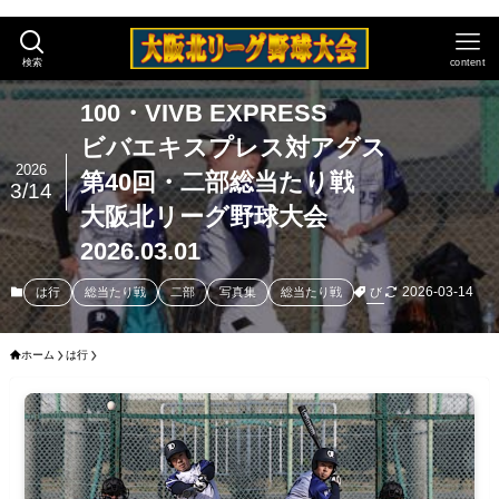
検索
content
100・VIVB EXPRESS
ビバエキスプレス対アグス
2026
第40回・二部総当たり戦
3/14
大阪北リーグ野球大会
2026.03.01
2026-03-14
び
は行
総当たり戦
二部
写真集
総当たり戦
ホーム
は行