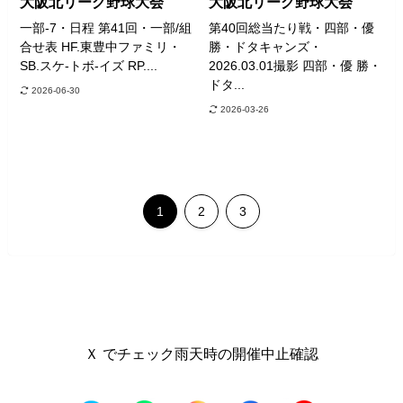
大阪北リーグ野球大会
大阪北リーグ野球大会
一部-7・日程 第41回・一部/組
第40回総当たり戦・四部・優
合せ表 HF.東豊中ファミリ・
勝・ドタキャンズ・
SB.スケ-トボ-イズ RP....
2026.03.01撮影 四部・優 勝・
ドタ...
2026-06-30
2026-03-26
1
2
3
Ｘ でチェック雨天時の開催中止確認