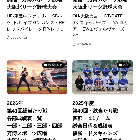
大阪北リーグ野球大会
大阪北リーグ野球大会
HF-東豊中ファミリ-・ SB-ス
OH-大阪秀吉・ GT-GATE ・
ケ-トボ-イズ GN-ガンズ・RP-
SK-スキッパーズ YA-ユリ
レッドパイレーツ RP-レッ...
ア・ EV-エヴォルヴァーズ
YC...
2026-07-18
2026-07-16
総当たり戦
四部
2026年
2025年度
第41回総当たり戦
第40回・総当たり戦
各部成績表一覧
四部・１1チーム
一部・二部・三部・四部
試合日程＆成績表
万博スポーツ広場
優勝・ドタキャンズ