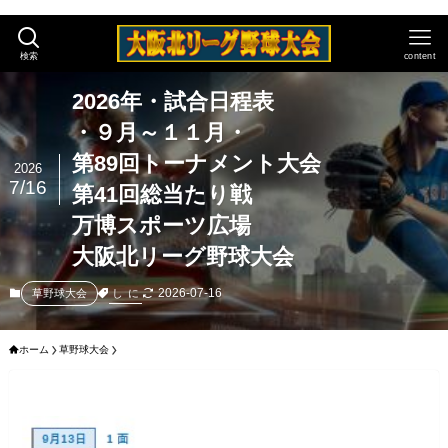
検索
content
2026年・試合日程表
・９月～１１月・
第89回トーナメント大会
2026
7/16
第41回総当たり戦
万博スポーツ広場
大阪北リーグ野球大会
2026-07-16
し
に
草野球大会
ホーム
草野球大会