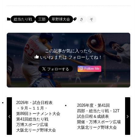
総当たり戦
三部
草野球大会
さ
そ
この記事が気に入ったら
いいね または フォローしてね！
Follow Me
2026年・試合日程表
2026年度・第41回
・９月～１１月・
四部・総当たり戦・12T
第89回トーナメント大会
試合日程＆成績表
第41回総当たり戦
開催・万博スポーツ広場
万博スポーツ広場
大阪北リーグ野球大会
大阪北リーグ野球大会