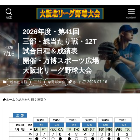
検索
content
2026年度・第41回
三部・総当たり戦・12T
2026
試合日程＆成績表
7/16
開催・万博スポーツ広場
大阪北リーグ野球大会
2026-07-16
さ
そ
総当たり戦
三部
草野球大会
ホーム
総当たり戦
三部