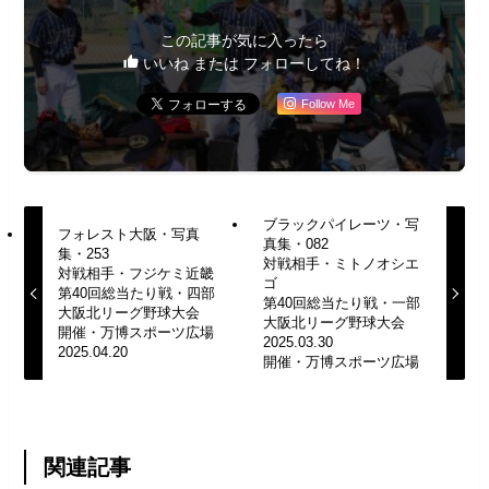
この記事が気に入ったら
いいね または フォローしてね！
Follow Me
ブラックパイレーツ・写
フォレスト大阪・写真
真集・082
集・253
対戦相手・ミトノオシエ
対戦相手・フジケミ近畿
ゴ
第40回総当たり戦・四部
第40回総当たり戦・一部
大阪北リーグ野球大会
大阪北リーグ野球大会
開催・万博スポーツ広場
2025.03.30
2025.04.20
開催・万博スポーツ広場
関連記事