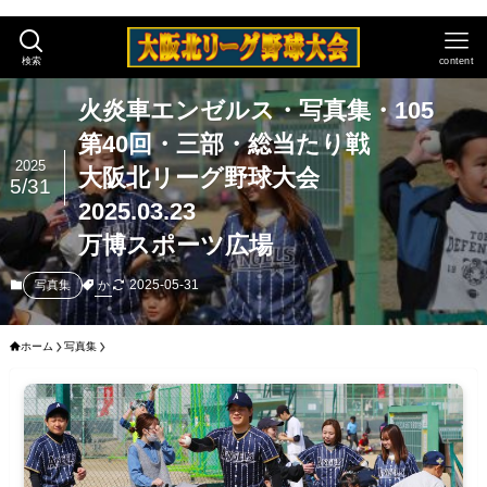
検索
content
火炎車エンゼルス・写真集・105
第40回・三部・総当たり戦
2025
大阪北リーグ野球大会
5/31
2025.03.23
万博スポーツ広場
2025-05-31
か
写真集
ホーム
写真集