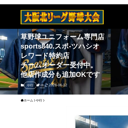
草野球ユニフォーム専門店
sports840.スポ-ツハシオ
レワード特約店
チームオーダー受付中。
他店作成分も追加OKです
2026-06-12
ゆ
や行
ホーム
や行