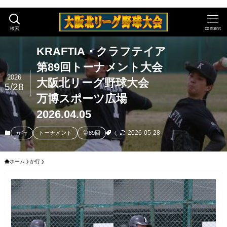
検索
content
KRAFTIA・クラフテイア
第89回トーナメント大会
2026
大阪北リーグ野球大会
5/28
万博スポーツ広場
2026.04.05
2026-05-28
く
か行
トーナメント
第89回
ホーム
か行