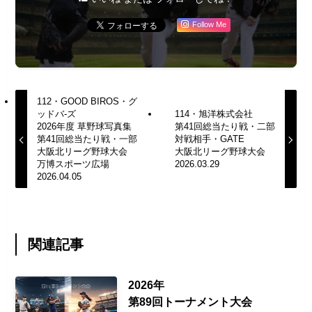
Follow Me
112・GOOD BIROS・グ
ッドバ-ズ
114・旭洋株式会社
2026年度 草野球写真集
第41回総当たり戦・二部
第41回総当たり戦・一部
対戦相手・GATE
大阪北リーグ野球大会
大阪北リーグ野球大会
万博スポーツ広場
2026.03.29
2026.04.05
関連記事
2026年
第89回トーナメント大会