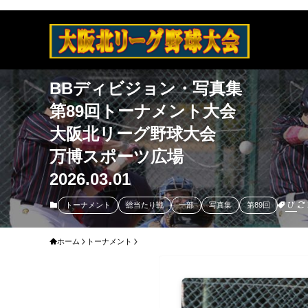
BBディビジョン・写真集
第89回トーナメント大会
大阪北リーグ野球大会
万博スポーツ広場
2026.03.01
び
トーナメント
総当たり戦
一部
写真集
第89回
ホーム
トーナメント