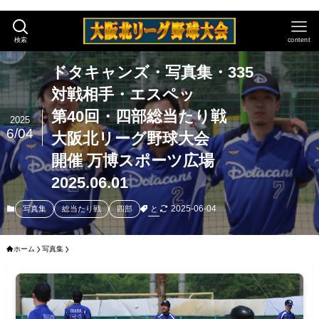
検索
content
ドタキャンズ・写真集・335
対戦相手・エスペッ
第40回・四部総当たり戦
2025
6/04
大阪北リーグ野球大会
開催 万博スポーツ広場
2025.06.01
2025-06-04
と
写真集
総当たり戦
四部
ホーム
写真集