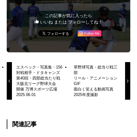
この記事が気に入ったら
いいね または フォローしてね！
Follow Me
エスペック・写真集・156
草野球写真・総当り戦三
対戦相手・ドタキャンズ
部
第40回・四部総当たり戦
リール・アニメーション
大阪北リーグ野球大会
GIF
開催 万博スポーツ広場
面白く笑える動画写真
2025.06.01
2025年度撮影
関連記事