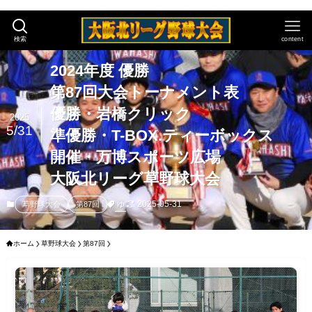
検索
content
2024年度 優勝
第87回大会トーナメント表
優勝・岩橋クリック
2025
5/31
準優勝・T-BOX.ティーボックス
開催・万博スポーツ広場
大阪北リーグ草野球大会
2025-05-31
ゆ
草野球大会
第87回
ホーム
草野球大会
第87回