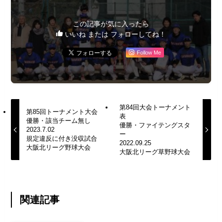
この記事が気に入ったら
いいね または フォローしてね！
Follow Me
第84回大会トーナメント
第85回トーナメント大会
表
優勝・該当チーム無し
優勝・ファイテングスタ
2023.7.02
ー
規定違反に付き没収試合
2022.09.25
大阪北リーグ野球大会
大阪北リーグ草野球大会
関連記事